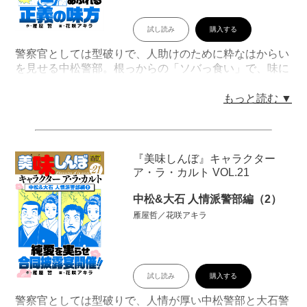
試し読み
購入する
警察官としては型破りで、人助けのために粋なはからい
を見せる中松警部。根っからの「ソバっ食い」で、味に
は厳しいが、若いソバ職人にチャンスを与える！ 友で
ある大石警部と揃って恋に不器用、みつ豆とトコロテン
もっと読む ▼
を巡って大ゲンカ!? 男気あふれる二人のエピソードを
収録。デジタル版ではモノクロ掲載されている、紙のビ
ッグコミックスの2色カラーページも再現！
目次
『美味しんぼ』キャラクター
「第１話：そばツユの深味」「第２話：炭火の魔力」
ア・ラ・カルト VOL.21
「第３話：スパイスの秘密」「第４話：氷菓と恋」「第
5話：最高の肉」「第6話：カンテンと恋」「第7話：真
中松&大石 人情派警部編（2）
夏のソバ」「第8話：疑問を抱く心」
雁屋哲／花咲アキラ
試し読み
購入する
警察官としては型破りで、人情が厚い中松警部と大石警