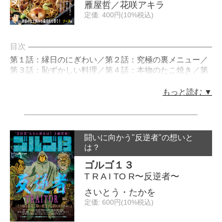
雁屋哲／花咲アキラ
定価: 400円(10%税込)
目次
第１話：縁日のにぎわい／第２話：究極の裏メニュー／
第３話：恥ずかしい料理／第４話：本物のたこ焼き／第
５話：親の心、子の心／第６話：三味線、ソースと出会
う
もっと読む ▼
闘いに向かう"反逆者"の想いと
は？
ゴルゴ１３
T R A I TO R〜反逆者〜
さいとう・たかを
定価: 600円(10%税込)