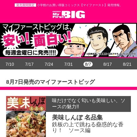
発売期間限定
小学館のお買い得版コミックス【マイファースト】発売情報。
7/10
7/17
7/24
7/31
8/7
8/17
8/21
8月7日
発売のマイファーストビッグ
味だけでなく匂いも美味しい、ソ
ースの魅力!!
美味しんぼ 名品集
鉄板の上で跳ねる蠱惑的な香
り！ ソース編