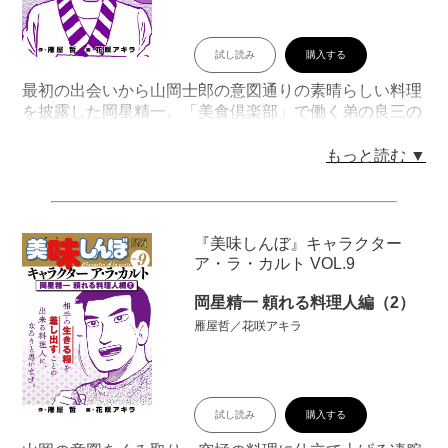
試し読み
購入する
最初の出会いから山岡士郎の意図通りの素晴らしい料理
を披露した岡星精一。「美食倶楽部」で働く弟の良三の
恋路をサポートし、幼馴染の料理人のために渾身の料理
を提供する情け深い頼れる男。時に自らのアイデアを披
もっと読む ▼
露し、「究極のメニュー」づくりを陰からサポートす
る、岡星の人柄が垣間見える傑作エピソードを集めた。
刊行開始を記念した、原作者・雁屋哲による書き下ろし
エッセイ「岡星精一誕生秘話」も収録!!
『美味しんぼ』キャラクター
目次
ア・ラ・カルト VOL.9
「第１話：平凡の非凡」「第２話：日本のコンソメ」
「第３話：潮風の贈り物」「第４話：真心の正月」「第
岡星精一 頼れる料理人編（2）
５話：年越しうどん」「第６話：素直な味」「第７話：
雁屋哲／花咲アキラ
日本料理の理」
試し読み
購入する