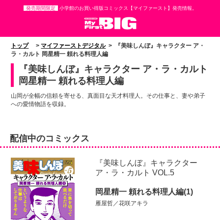
発売期間限定
小学館のお買い得版コミックス【マイファースト】発売情報。
トップ
>
マイファーストデジタル
> 『美味しんぼ』キャラクター ア・
ラ・カルト 岡星精一 頼れる料理人編
『美味しんぼ』キャラクター ア・ラ・カルト
岡星精一 頼れる料理人編
山岡が全幅の信頼を寄せる、真面目な天才料理人。その仕事と、妻や弟子
への愛情物語を収録。
配信中のコミックス
『美味しんぼ』キャラクター
ア・ラ・カルト VOL.5
岡星精一 頼れる料理人編(1)
雁屋哲／花咲アキラ