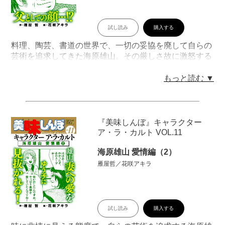
試し読み
購入する
料理、陶芸、書道の世界で、一切の妥協を廃して自らの
芸術を追求してきた海原雄山。その厳しさ故に激怒する
場面や辛辣な発言が目立つが、心の奥には大きな優しさ
を秘めている。息子の士郎に対しては特に厳しい態度で
もっと読む ▼
接するが、息子と家族への愛情を垣間見せるシーンは連
載初期から多数ある。本書はそんな海原雄山のツンデレ
（？）な一面を発見できるシリーズの第１巻！ デジタ
ル版ではモノクロ掲載されている、紙のビッグコミック
『美味しんぼ』キャラクター
スの2色カラーページも再現！ 刊行開始を記念した、
ア・ラ・カルト VOL.11
原作者・雁屋哲による書き下ろしエッセイ「海原雄山誕
生秘話（後編）」も収録!!
海原雄山 愛情編（2）
目次
雁屋哲／花咲アキラ
「第１話：牛なべの味」「第２話：横綱の好物」「第３
話：究極VS至高〈前編・中編・後編〉」「第４話：対
決!! 野菜編〈前編・中編・後編〉」
試し読み
購入する