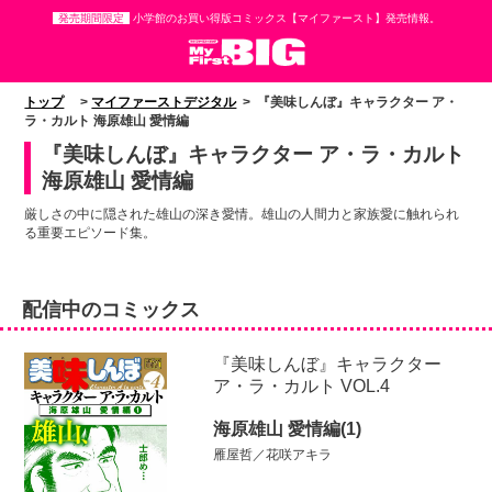
発売期間限定
小学館のお買い得版コミックス【マイファースト】発売情報。
トップ
>
マイファーストデジタル
> 『美味しんぼ』キャラクター ア・
ラ・カルト 海原雄山 愛情編
『美味しんぼ』キャラクター ア・ラ・カルト
海原雄山 愛情編
厳しさの中に隠された雄山の深き愛情。雄山の人間力と家族愛に触れられ
る重要エピソード集。
配信中のコミックス
『美味しんぼ』キャラクター
ア・ラ・カルト VOL.4
海原雄山 愛情編(1)
雁屋哲／花咲アキラ