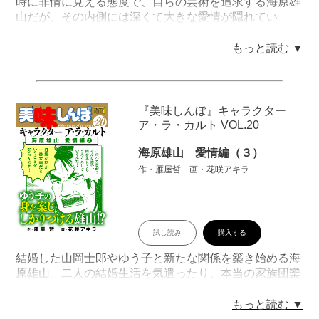
時に非情に見える態度で、自らの芸術を追求する海原雄
山だが、その内側には深くて大きな愛情が隠れてい
た!? 焙じ茶やスープにまつわる雄山と妻・とし子との
過去からは雄山の妻への愛情が窺い知れる。息子である
もっと読む ▼
士郎との料理対決では、厳しく辛辣でありながら、その
実、成長を促すアドバイスを的確に与える。美食倶楽部
に相談にやってくるゆう子のことも認め始めている？
雄山のツンデレっぷりをたっぷり堪能できる一冊！
『美味しんぼ』キャラクター
目次
ア・ラ・カルト VOL.20
「第１話：鯛勝負!!」「第２話：焙じ茶の心」「第３
話：豆腐勝負!!」「第４話：母のスープ」「第５話：お
海原雄山 愛情編（３）
せち対決」
作・雁屋哲 画・花咲アキラ
試し読み
購入する
結婚した山岡士郎やゆう子と新たな関係を築き始める海
原雄山。二人の結婚生活を気遣ったり、本当の家族団欒
を実現しようと奔走するゆう子の思惑に乗り山岡家への
初訪問を果たす。さらには、妊娠したゆう子の体調を心
もっと読む ▼
配し、つわり対策のメニューも考える。雄山の優しさと