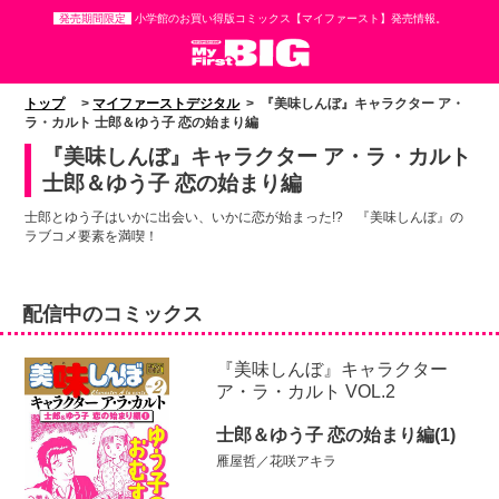
発売期間限定
小学館のお買い得版コミックス【マイファースト】発売情報。
トップ
>
マイファーストデジタル
> 『美味しんぼ』キャラクター ア・
ラ・カルト 士郎＆ゆう子 恋の始まり編
『美味しんぼ』キャラクター ア・ラ・カルト
士郎＆ゆう子 恋の始まり編
士郎とゆう子はいかに出会い、いかに恋が始まった!? 『美味しんぼ』の
ラブコメ要素を満喫！
配信中のコミックス
『美味しんぼ』キャラクター
ア・ラ・カルト VOL.2
士郎＆ゆう子 恋の始まり編(1)
雁屋哲／花咲アキラ