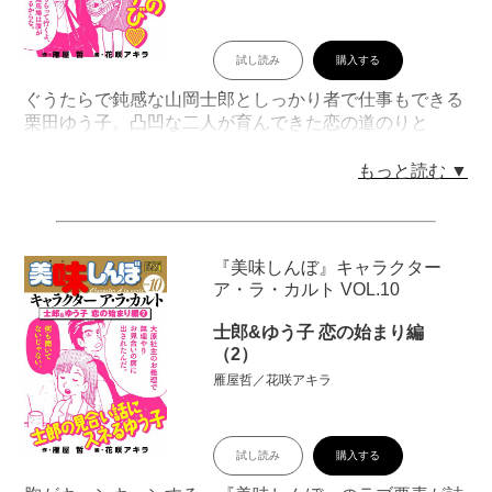
試し読み
購入する
ぐうたらで鈍感な山岡士郎としっかり者で仕事もできる
栗田ゆう子。凸凹な二人が育んできた恋の道のりと
は!? 読んでいるだけで胸がキュンキュンする恋物語を
セレクト。このシリーズは食べ物漫画としてだけではな
もっと読む ▼
い『美味しんぼ』のラブ要素がたっぷり！ デジタル版
ではモノクロ掲載されている、紙のビッグコミックスの
2色カラーページも再現！ 刊行開始を記念した、原作
者・雁屋哲による書き下ろしエッセイ「栗田ゆう子 誕
『美味しんぼ』キャラクター
生秘話」も収録!!
ア・ラ・カルト VOL.10
目次
「第１話：豆腐と水」「第２話：寿司の心」「第３話：
士郎&ゆう子 恋の始まり編
料理人のプライド」「第４話：思い出のメニュー」「第
（2）
５話：食卓の広がり」「第６話：味噌の仕込み」「第７
雁屋哲／花咲アキラ
話：青竹の香り」
試し読み
購入する