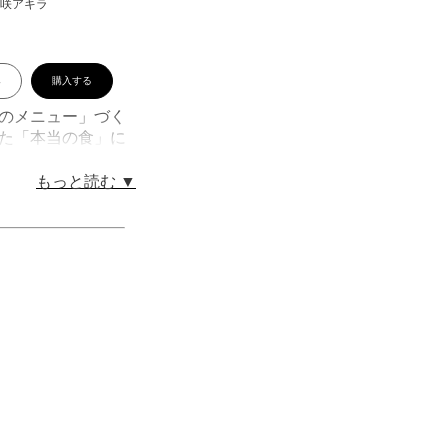
花咲アキラ
み
購入する
のメニュー」づく
た「本当の食」に
が体感できるシリ
思いを熱く語るシー
もっと読む ▼
起こすエピソード
真実を科学的に検
唱える山岡。お米
の存在であること
デジタル版ではモ
ビッグコミックス
！
第２話：古酒」
第４話：究極の裏メ
苦悩」「第６話：
イ」