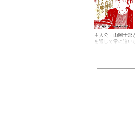
主人公・山岡士郎
を通して常に追い
いて、熱く語るシ
ドを中心に収録。
は本当の材料から
う信念のもと、さ
できた『美味しん
ジタル版ではモノ
ッグコミックスの
行開始を記念した
下ろしエッセイ「山
目次
「第１話：舌の記
「第３話：活きた
「第５話：包丁の
「第７話：醤油の