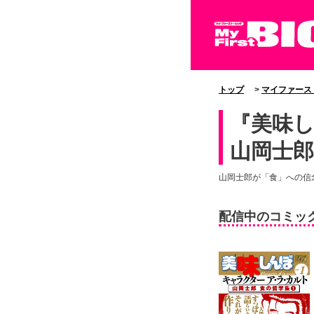
トップ
>
マイファース
『美味し
山岡士郎
山岡士郎が「食」への信
配信中のコミッ