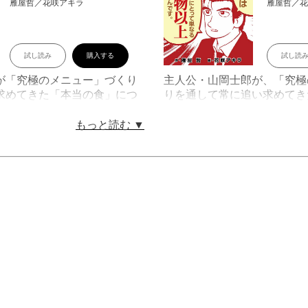
雁屋哲／花咲アキラ
雁屋哲／
試し読み
購入する
試し読
が「究極のメニュー」づくり
主人公・山岡士郎が、「究極
求めてきた「本当の食」につ
りを通して常に追い求めてき
ーンや行動を起こすエピソー
迫る、『美味しんぼ』の真髄
このシリーズでは「本当の味
ーズの第2巻。山岡が自らの
もっと読む ▼
でなければ得られない」とい
ンや、信念に基づいて行動を
まざまな食の問題に切り込ん
をセレクト。玄米に隠された
ぼ』の真髄が体感できる。デ
証し、米の輸入自由化に異を
クロ掲載されている、紙のビ
が日本人にとって食べ物以上
2色カラーページも再現！ 刊
を再認識させてくれる一冊。
、原作者・雁屋哲による書き
ノクロ掲載されている、紙の
岡士郎 誕生秘話」も収録!!
の2色カラーページも再現
目次
憶」「第２話：手間の価値」
「第１話：茶人といちご」「
魚」「第４話：日本の素材」
「第３話：玄米VS白米」「
基本」「第６話：土鍋の力」
ニュー」「第５話：洋食屋の
神秘」
飯の友」「第７話：タイのタ